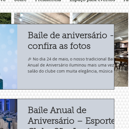
ivo
Sobre
Presidência
Espaço para eventos
Fa
Baile de aniversário -
confira as fotos
🎉 No dia 24 de maio, o nosso tradicional Baile
Anual de Aniversário iluminou mais uma vez o
salão do clube com muita elegância, música e...
Baile Anual de
Aniversário – Esporte