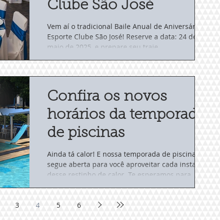
Clube São José
Vem aí o tradicional Baile Anual de Aniversário do
Esporte Clube São José! Reserve a data: 24 de
maio de 2025, e prepare seu traje...
Confira os novos
horários da temporada
de piscinas
Ainda tá calor! E nossa temporada de piscinas
segue aberta para você aproveitar cada instante
desse restinho de calor. Te esperamos para...
3
4
5
6