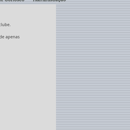
le Conosco
Administração
clube.
 de apenas 