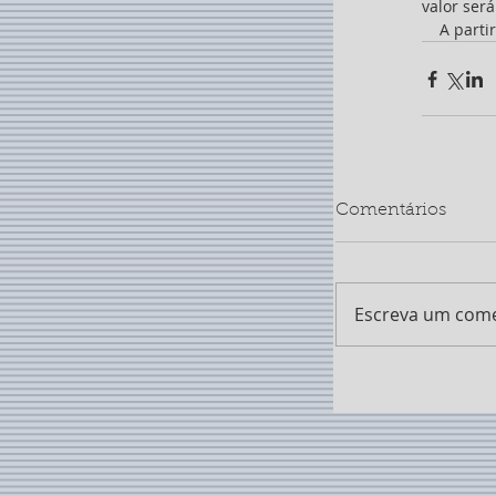
valor ser
    A pa
Comentários
Escreva um come