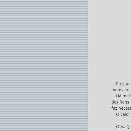
    Prezados sócios, informamos que a partir de Janeiro de 2025 o valor da nossa 
mensalida
    Há mais de oito anos a mensalidade se mantém a mesma, porém em virtude do aumento 
dos ítens
faz necess
    O va
    Obs: Quem optar pelo pagamento adiantado das mensalidades, dentro do ano de 2024 o 