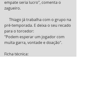
empate seria lucro", comenta o 
zagueiro.
     Thiago já trabalha com o grupo na 
pré-temporada. E deixa o seu recado 
para o torcedor:
"Podem esperar um jogador com 
muita garra, vontade e doação".
Ficha técnica:
THIAGO
Nome: Thiago Duchatsch Moreira
Idade: 23 anos
Posição: Zagueiro
Natural de Bauru-SP
Clubes anteriores: Corinthians, 
Santos, Tupi-MG, Sampaio Corrêa, 
Juventus-SP