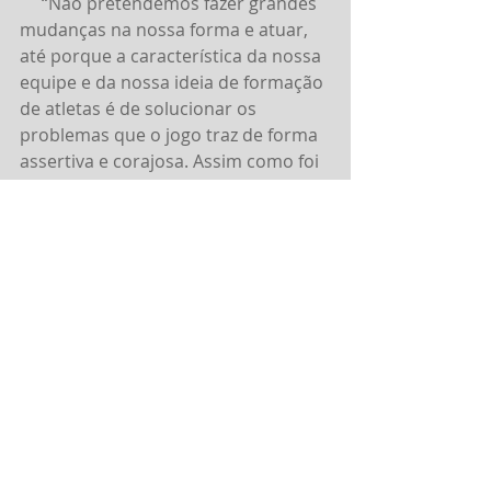
     “Não pretendemos fazer grandes 
mudanças na nossa forma e atuar, 
até porque a característica da nossa 
equipe e da nossa ideia de formação 
de atletas é de solucionar os 
problemas que o jogo traz de forma 
assertiva e corajosa. Assim como foi 
na primeira fase da competição”, 
completa o técnico.
A gurizada do Zeca retomou os 
treinamentos nesta segunda, depois 
do retorno de Manaus
Fonte: www.saojosefutebol.com.br