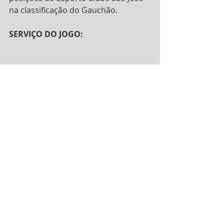
na classificação do Gauchão.
SERVIÇO DO JOGO:
SÃO JOSÉ X BRASIL DE PELOTAS
Onde:
 Estádio Passo d'Areia
Quando:
 19 de março, sexta, às 20h
Como acompanhar:
 Zeka Rádio 
(
https://www.youtube.com/chann
el/UCSVGKDxS0tQa3kDZ06twANA
) 
e GE.com 
(
https://globoesporte.globo.com/rs
/
)
Fonte: www.saojosefutebol.com.br