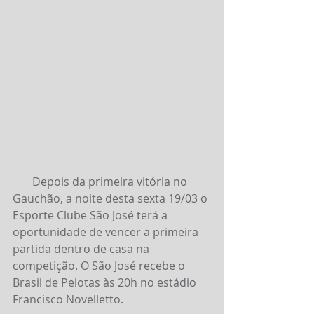
       Depois da primeira vitória no 
Gauchão, a noite desta sexta 19/03 o 
Esporte Clube São José terá a 
oportunidade de vencer a primeira 
partida dentro de casa na 
competição. O São José recebe o 
Brasil de Pelotas às 20h no estádio 
Francisco Novelletto.